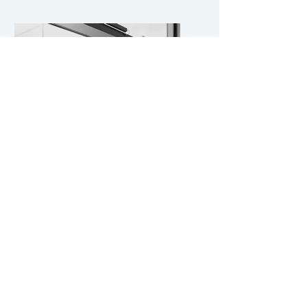
Coaching
Centré compétences,
management des process,
orienté solutions... Nos
intervenants s'adaptent à vos
besoins
Tarifs : 200€/heure