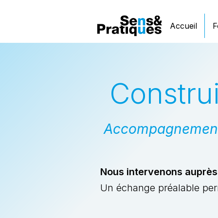
Accueil
F
Constru
Accompagnement d
Nous intervenons auprès 
Un échange préalable perme