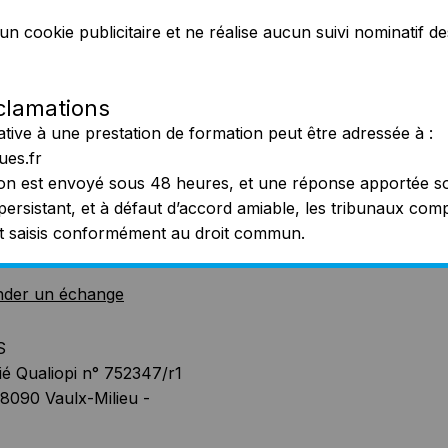
n cookie publicitaire et ne réalise aucun suivi nominatif des
clamations
ative à une prestation de formation peut être adressée à :
ues.fr
on est envoyé sous 48 heures, et une réponse apportée so
ersistant, et à défaut d’accord amiable, les tribunaux com
nt saisis conformément au droit commun.
der un échange
S
ié Qualiopi n° 752347/r1
38090 Vaulx-Milieu -