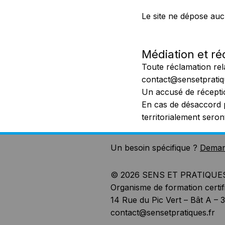
Le site ne dépose aucu
Médiation et ré
Toute réclamation rel
contact@sensetpratiq
Un accusé de récepti
En cas de désaccord p
territorialement sero
Un besoin spécifique ?
Deman
© 2026 SENS ET PRATIQUE
Organisme de formation certif
14 Rue du Pic Vert – Bât A – 
contact@sensetpratiques.fr