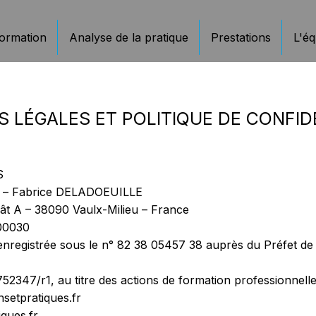
ormation
Analyse de la pratique
Prestations
L'éq
 LÉGALES ET POLITIQUE DE CONFID
S
lle – Fabrice DELADOEUILLE
Bât A – 38090 Vaulx-Milieu – France
 00030
é enregistrée sous le n° 82 38 05457 38 auprès du Préfet d
 752347/r1, au titre des actions de formation professionnelle
setpratiques.fr
ques.fr