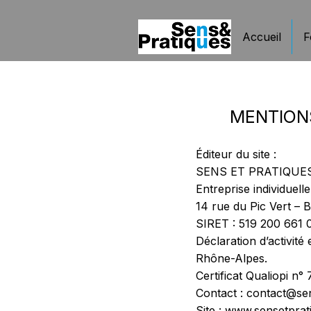
Accueil
F
MENTIONS
Éditeur du site :
SENS ET PRATIQUE
Entreprise individue
14 rue du Pic Vert – 
SIRET : 519 200 661
Déclaration d’activit
Rhône-Alpes.
Certificat Qualiopi n°
Contact :
contact@sen
Site :
www.sensetprati